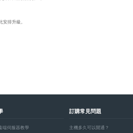
此安排升級。
學
訂購常見問題
)遠端伺服器教學
主機多久可以開通？