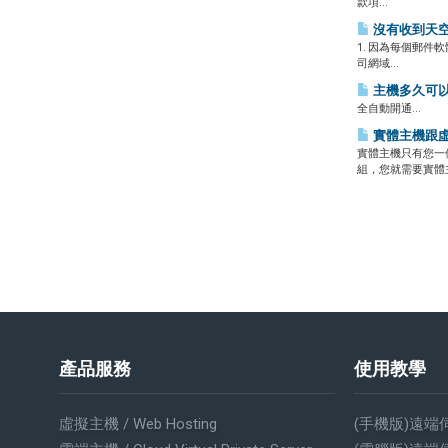
款項...
沒有收到天
1. 因為每個郵件
司網域...
主機多久可
全自動開通...
實體主機跟
實體主機只有您一
組，您就需要實體
‎
產品服務
使用教學
虛擬主機 / Web Hosting
(手機版)遠端