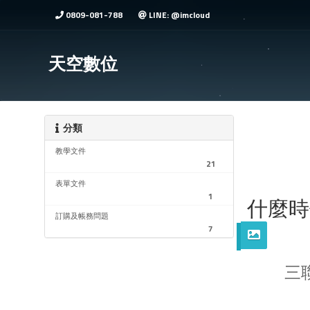
0809-081-788
LINE: @imcloud
天空數位
分類
教學文件
21
表單文件
1
什麼時
訂購及帳務問題
7
三