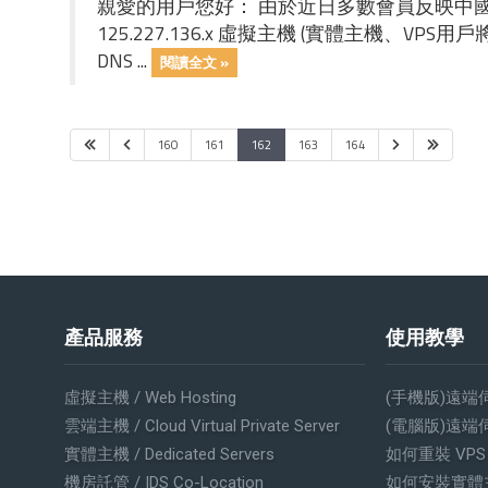
親愛的用戶您好： 由於近日多數會員反映中國大陸封
125.227.136.x 虛擬主機 (實體主機、VPS
DNS ...
閱讀全文 »
160
161
162
163
164
產品服務
使用教學
虛擬主機 / Web Hosting
(手機版)遠端
雲端主機 / Cloud Virtual Private Server
(電腦版)遠端
實體主機 / Dedicated Servers
如何重裝 VP
機房託管 / IDS Co-Location
如何安裝實體