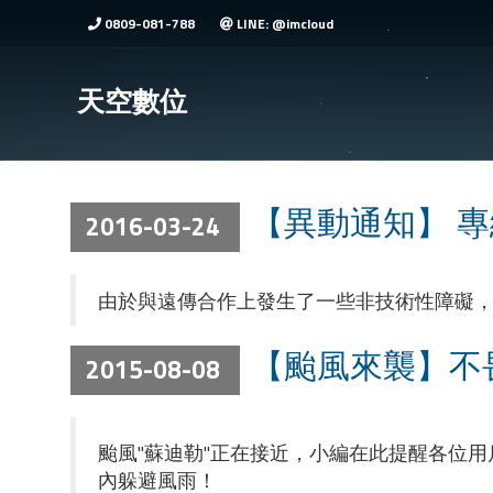
0809-081-788
LINE: @imcloud
天空數位
【異動通知】 
2016-03-24
由於與遠傳合作上發生了一些非技術性障礙
【颱風來襲】不
2015-08-08
颱風"蘇迪勒"正在接近，小編在此提醒各位
內躲避風雨！