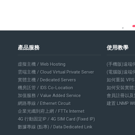
產品服務
使用教學
虛擬主機 / Web Hosting
(手機版)遠端
雲端主機 / Cloud Virtual Private Server
(電腦版)遠端
實體主機 / Dedicated Servers
如何重裝 VP
機房託管 / IDS Co-Location
如何安裝實體
加值服務 / Value Added Service
會員註冊以及
網路專線 / Ethernet Circuit
建置 LNMP W
企業光纖到府上網 / FTTx Internet
4G 行動固定IP / 4G SIM Card (Fixed IP)
數據專線 (點專) / Data Dedicated Link