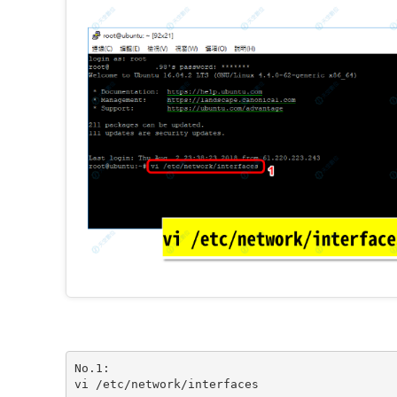
﻿No.1:

vi /etc/network/interfaces