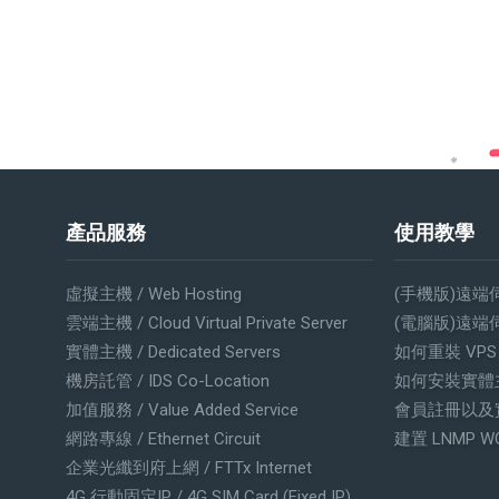
產品服務
使用教學
虛擬主機 / Web Hosting
(手機版)遠端
雲端主機 / Cloud Virtual Private Server
(電腦版)遠端
實體主機 / Dedicated Servers
如何重裝 VP
機房託管 / IDS Co-Location
如何安裝實體
加值服務 / Value Added Service
會員註冊以及
網路專線 / Ethernet Circuit
建置 LNMP W
企業光纖到府上網 / FTTx Internet
4G 行動固定IP / 4G SIM Card (Fixed IP)