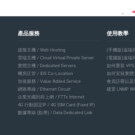
產品服務
使用教學
虛擬主機 / Web Hosting
(手機版)遠端
雲端主機 / Cloud Virtual Private Server
(電腦版)遠端
實體主機 / Dedicated Servers
如何重裝 VP
機房託管 / IDS Co-Location
如何安裝實體
加值服務 / Value Added Service
會員註冊以及
網路專線 / Ethernet Circuit
建置 LNMP W
企業光纖到府上網 / FTTx Internet
4G 行動固定IP / 4G SIM Card (Fixed IP)
數據專線 (點專) / Data Dedicated Link