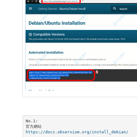
﻿﻿No.1:

https://docs.observium.org/install_debian/