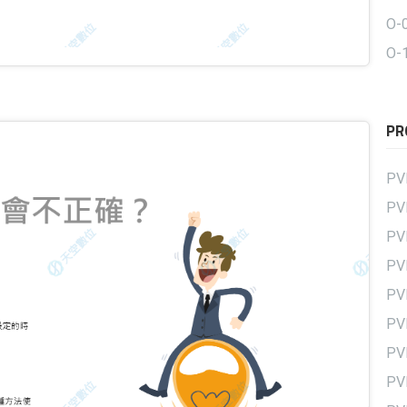
O-
O-
P
PV
PV
P
P
PV
PV
P
P