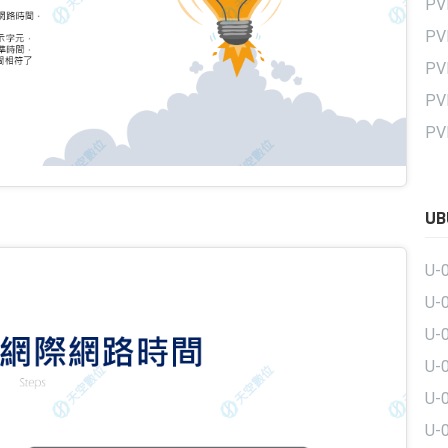
P
P
P
PV
PV
U
U-
U-
U-
U
U
U