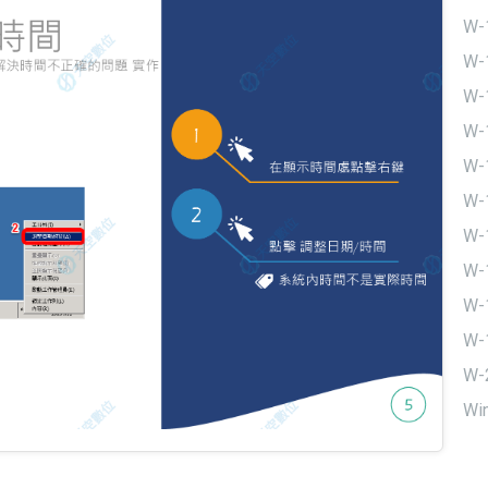
W
W-
W
W
W
W
W-
W-
W-
W-
W-
Wi