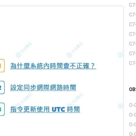
C
C7
C
C7
C7
C7
C7
O
O-
O-
O-
O-