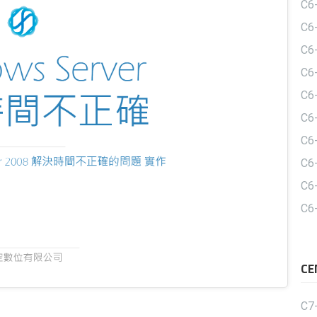
C6
C
C
C6
C6
C
C6
C
C
C6
C
C7