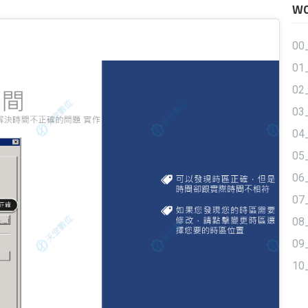
W
00
01
02
03
04
0
06
07
0
0
10