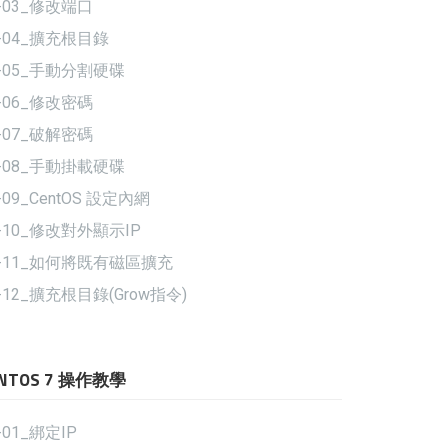
-03_修改端口
6-04_擴充根目錄
6-05_手動分割硬碟
-06_修改密碼
-07_破解密碼
6-08_手動掛載硬碟
-09_CentOS 設定內網
6-10_修改對外顯示IP
6-11_如何將既有磁區擴充
-12_擴充根目錄(Grow指令)
ENTOS 7 操作教學
-01_綁定IP