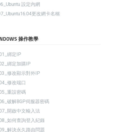
06_Ubuntu 設定內網
07_Ubuntu16.04更改網卡名稱
INDOWS 操作教學
01_綁定IP
02_綁定加購IP
-03_修改顯示對外IP
-04_修改端口
-05_重設密碼
-06_破解BGP伺服器密碼
-07_開啟中文輸入法
-08_如何查詢登入紀錄
-09_解決永久路由問題