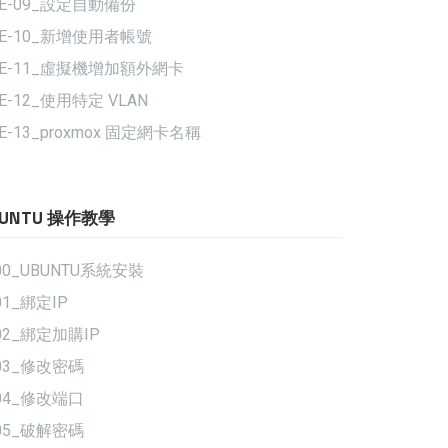
VE-09_設定自動備份
VE-10_新增使用者帳號
VE-11_虛擬機增加額外網卡
E-12_使用特定 VLAN
E-13_proxmox 固定網卡名稱
BUNTU 操作教學
00_UBUNTU系統安裝
01_綁定IP
02_綁定加購IP
-03_修改密碼
-04_修改端口
-05_破解密碼