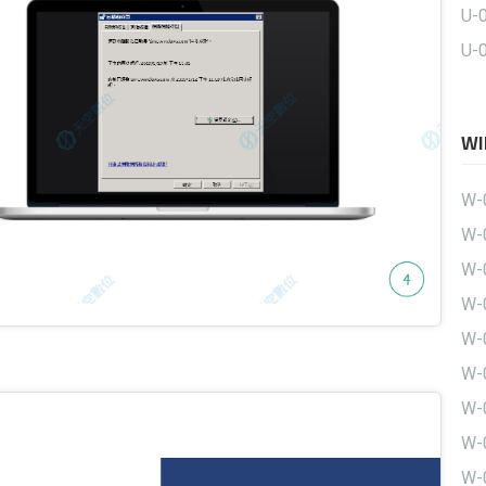
U-
U-
W
W-
W-
W
W
W
W
W
W
W